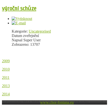
výroční schůze
Kategorie:
Uncategorised
Datum zveřejnění
Napsal Super User
Zobrazeno: 13707
2009
2010
2011
2013
2014
© Copyright 2014-2015
www.chor-fontana.eu
All rights reserved.