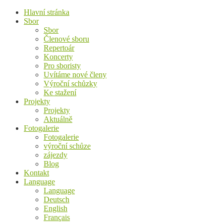
Hlavní stránka
Sbor
Sbor
Členové sboru
Repertoár
Koncerty
Pro sboristy
Uvítáme nové členy
Výroční schůzky
Ke stažení
Projekty
Projekty
Aktuálně
Fotogalerie
Fotogalerie
výroční schůze
zájezdy
Blog
Kontakt
Language
Language
Deutsch
English
Français