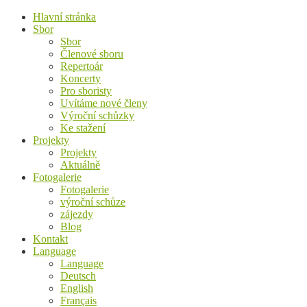
Hlavní stránka
Sbor
Sbor
Členové sboru
Repertoár
Koncerty
Pro sboristy
Uvítáme nové členy
Výroční schůzky
Ke stažení
Projekty
Projekty
Aktuálně
Fotogalerie
Fotogalerie
výroční schůze
zájezdy
Blog
Kontakt
Language
Language
Deutsch
English
Français