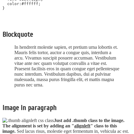
color:#ffffff;
}
Blockquote
In hendrerit molestie sapien, et pretium urna lobortis et.
Mauris felis tortor, auctor a congue quis, interdum a
arcu. Vivamus suscipit posuere accumsan. Vestibulum
vitae ante nec quam volutpat convallis a vitae est.
Praesent facilisis eros in quam congue eget pellentesque
nunc interdum. Vestibulum dapibus, dui at pulvinar
malesuada, massa purus fringilla elit, et mattis magna
purus nec urna.
Image in paragraph
Just add .thumb class to the image.
The alignment is set by adding an "
alignleft
" class to this
image.
Sed lacus risus, molestie eget fermentum in, vehicula ac est.