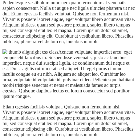
Pellentesque vestibulum nunc nec quam fermentum at venenatis
sapien consectetur. Nulla ut augue nec ligula ultricies pharetra ut nec
dui. Etiam egestas facilisis volutpat. Quisque non fermentum nisl.
Vivamus posuere laoreet augue, eget volutpat libero accumsan vitae.
Aliquam ultrices, quam sed posuere pretium, sapien libero tempus
mi, sed consequat erat leo et magna. Lorem ipsum dolor sit amet,
consectetur adipiscing elit. Curabitur at vestibulum libero. Phasellus
nibh leo, pharetra vel dictum eu, faucibus in nibh.
Aenean vulputate imperdiet arcu, eget
tempus elit faucibus in. Suspendisse venenatis, justo ac faucibus
imperdiet, neque dui suscipit ligula, ac condimentum dui neque et
est. Duis sagittis rutrum erat sed aliquet. Ut eget purus et nunc
iaculis congue eu eu nibh. Aliquam ac aliquet leo. Curabitur leo
urna, vulputate id vulputate id, pulvinar et leo. Pellentesque habitant
morbi tristique senectus et netus et malesuada fames ac turpis
egestas. Quisque dapibus lectus eu lorem consectetur sed porttitor
ipsum congue.
Etiam egestas facilisis volutpat. Quisque non fermentum nisl.
Vivamus posuere laoreet augue, eget volutpat libero accumsan vitae.
Aliquam ultrices, quam sed posuere pretium, sapien libero tempus
mi, sed consequat erat leo et magna. Lorem ipsum dolor sit amet,
consectetur adipiscing elit. Curabitur at vestibulum libero. Phasellus
nibh leo, pharetra vel dictum eu, faucibus in nibh.