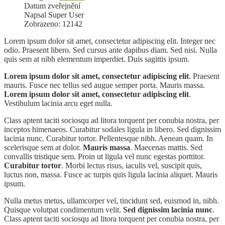
Datum zveřejnění
Napsal Super User
Zobrazeno: 12142
Lorem ipsum dolor sit amet, consectetur adipiscing elit. Integer nec
odio. Praesent libero. Sed cursus ante dapibus diam. Sed nisi. Nulla
quis sem at nibh elementum imperdiet. Duis sagittis ipsum.
Lorem ipsum dolor sit amet, consectetur adipiscing elit
. Praesent
mauris. Fusce nec tellus sed augue semper porta. Mauris massa.
Lorem ipsum dolor sit amet, consectetur adipiscing elit
.
Vestibulum lacinia arcu eget nulla.
Class aptent taciti sociosqu ad litora torquent per conubia nostra, per
inceptos himenaeos. Curabitur sodales ligula in libero. Sed dignissim
lacinia nunc. Curabitur tortor. Pellentesque nibh. Aenean quam. In
scelerisque sem at dolor.
Mauris massa
. Maecenas mattis. Sed
convallis tristique sem. Proin ut ligula vel nunc egestas porttitor.
Curabitur tortor
. Morbi lectus risus, iaculis vel, suscipit quis,
luctus non, massa. Fusce ac turpis quis ligula lacinia aliquet. Mauris
ipsum.
Nulla metus metus, ullamcorper vel, tincidunt sed, euismod in, nibh.
Quisque volutpat condimentum velit.
Sed dignissim lacinia nunc
.
Class aptent taciti sociosqu ad litora torquent per conubia nostra, per