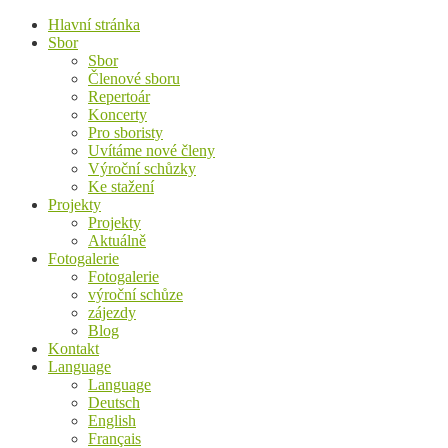
Hlavní stránka
Sbor
Sbor
Členové sboru
Repertoár
Koncerty
Pro sboristy
Uvítáme nové členy
Výroční schůzky
Ke stažení
Projekty
Projekty
Aktuálně
Fotogalerie
Fotogalerie
výroční schůze
zájezdy
Blog
Kontakt
Language
Language
Deutsch
English
Français