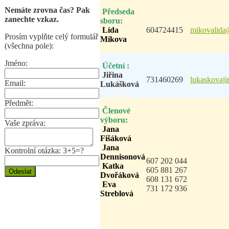
Nemáte zrovna čas? Pak
Předseda
zanechte vzkaz.
sboru:
Lída
604724415
mikovalida
Prosím vyplňte celý formulář
Míkova
(všechna pole):
Jméno:
Účetní :
Jiřina
731460269
lukaskovaj
Email:
Lukášková
Předmět:
Členové
výboru:
Vaše zpráva:
Jana
Fišáková
Jana
Kontrolní otázka: 3+5=?
Dennisonová
607 202 044
Katka
605 881 267
Dvořáková
608 131 672
Eva
731 172 936
Streblová