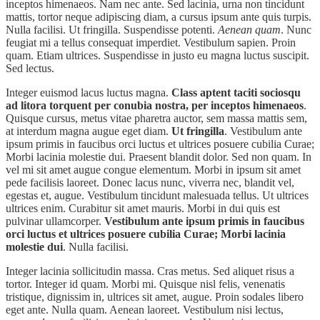
inceptos himenaeos. Nam nec ante. Sed lacinia, urna non tincidunt
mattis, tortor neque adipiscing diam, a cursus ipsum ante quis turpis.
Nulla facilisi. Ut fringilla. Suspendisse potenti.
Aenean quam
. Nunc
feugiat mi a tellus consequat imperdiet. Vestibulum sapien. Proin
quam. Etiam ultrices. Suspendisse in justo eu magna luctus suscipit.
Sed lectus.
Integer euismod lacus luctus magna.
Class aptent taciti sociosqu
ad litora torquent per conubia nostra, per inceptos himenaeos
.
Quisque cursus, metus vitae pharetra auctor, sem massa mattis sem,
at interdum magna augue eget diam.
Ut fringilla
. Vestibulum ante
ipsum primis in faucibus orci luctus et ultrices posuere cubilia Curae;
Morbi lacinia molestie dui. Praesent blandit dolor. Sed non quam. In
vel mi sit amet augue congue elementum. Morbi in ipsum sit amet
pede facilisis laoreet. Donec lacus nunc, viverra nec, blandit vel,
egestas et, augue. Vestibulum tincidunt malesuada tellus. Ut ultrices
ultrices enim. Curabitur sit amet mauris. Morbi in dui quis est
pulvinar ullamcorper.
Vestibulum ante ipsum primis in faucibus
orci luctus et ultrices posuere cubilia Curae; Morbi lacinia
molestie dui
. Nulla facilisi.
Integer lacinia sollicitudin massa. Cras metus. Sed aliquet risus a
tortor. Integer id quam. Morbi mi. Quisque nisl felis, venenatis
tristique, dignissim in, ultrices sit amet, augue. Proin sodales libero
eget ante. Nulla quam. Aenean laoreet. Vestibulum nisi lectus,