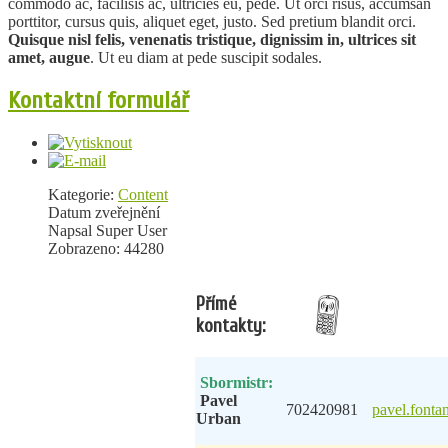
commodo ac, facilisis ac, ultricies eu, pede. Ut orci risus, accumsan
porttitor, cursus quis, aliquet eget, justo. Sed pretium blandit orci.
Quisque nisl felis, venenatis tristique, dignissim in, ultrices sit
amet, augue
. Ut eu diam at pede suscipit sodales.
Kontaktní formulář
Kategorie:
Content
Datum zveřejnění
Napsal Super User
Zobrazeno: 44280
Přímé
kontakty:
Sbormistr:
Pavel
702420981
pavel.font
Urban