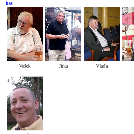
bas
Vašek
Jirka
Vláďa