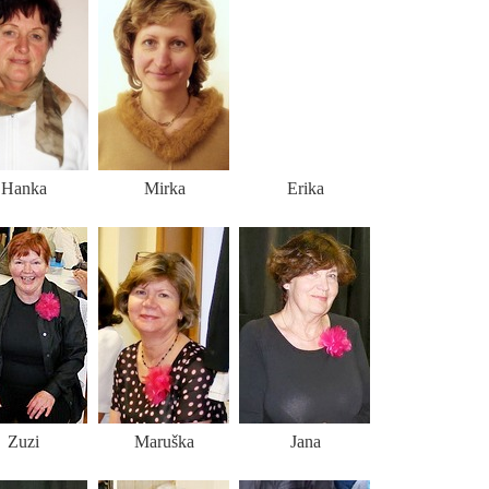
Hanka
Mirka
Erika
Zuzi
Maruška
Jana