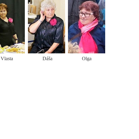
Vlasta
Dáša
Olga