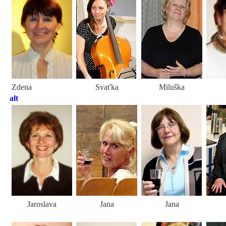
Zdena
Svaťka
Miluška
alt
Jaroslava
Jana
Jana