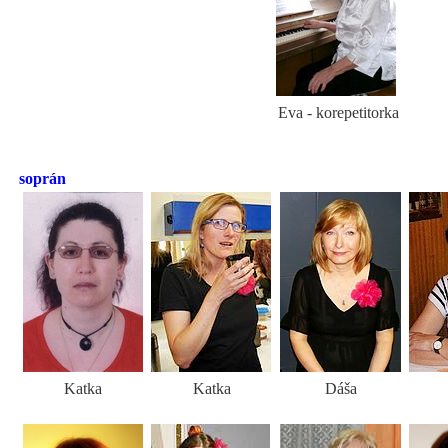
Eva - korepetitorka
soprán
Katka
Katka
Dáša