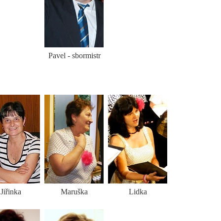
Pavel - sbormistr
Jiřinka
Maruška
Lidka