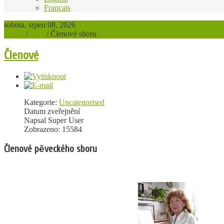
Français
sobota, srpen 08, 2026
Home
/
Sbor
/
Členové sboru
Členové
Kategorie:
Uncategorised
Datum zveřejnění
Napsal Super User
Zobrazeno: 15584
Členové pěveckého sboru