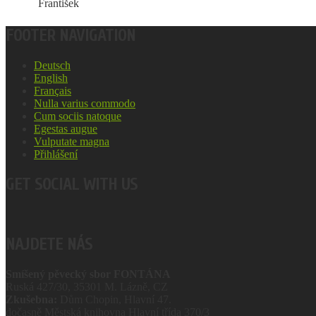
František
FOOTER NAVIGATION
Deutsch
English
Français
Nulla varius commodo
Cum sociis natoque
Egestas augue
Vulputate magna
Přihlášení
GET SOCIAL WITH US
NAJDETE NÁS
Smíšený pěvecký sbor FONTÁNA
Ruská 427/30, 35301
M. Lázně, CZ
Zkušebna:
Dům Chopin, Hlavní 47.
dočasně Městská knihovna Hlavní třída 370/3