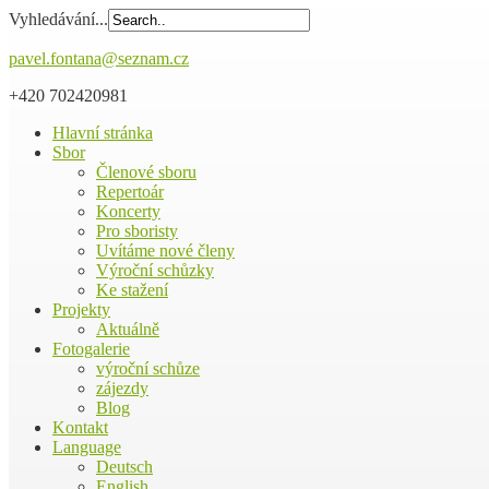
Vyhledávání...
pavel.fontana@seznam.cz
+420 702420981
Hlavní stránka
Sbor
Členové sboru
Repertoár
Koncerty
Pro sboristy
Uvítáme nové členy
Výroční schůzky
Ke stažení
Projekty
Aktuálně
Fotogalerie
výroční schůze
zájezdy
Blog
Kontakt
Language
Deutsch
English